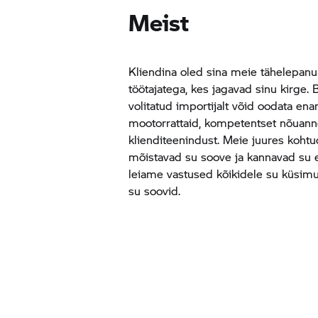
Meist
Kliendina oled sina meie tähelepa
töötajatega, kes jagavad sinu kirge
volitatud importijalt võid oodata en
mootorrattaid, kompetentset nõuannet
klienditeenindust. Meie juures koht
mõistavad su soove ja kannavad su ee
leiame vastused kõikidele su küsimu
su soovid.