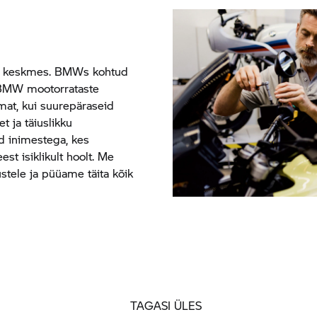
nu keskmes. BMWs kohtud
. BMW mootorrataste
amat, kui suurepäraseid
 ja täiuslikku
ud inimestega, kes
st isiklikult hoolt. Me
stele ja püüame täita kõik
TAGASI ÜLES