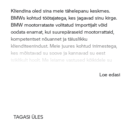
Kliendina oled sina meie tähelepanu keskmes.
BMWs kohtud töötajatega, kes jagavad sinu kirge.
BMW mootorrataste volitatud importijalt võid
oodata enamat, kui suurepäraseid mootorrattaid,
kompetentset nõuannet ja täiuslikku
klienditeenindust. Meie juures kohtud inimestega,
kes mõistavad su soove ja kannavad su eest
isiklikult hoolt. Me leiame vastused kõikidele su
küsimustele ja püüame täita kõik su soovid.
Loe edasi
TAGASI ÜLES