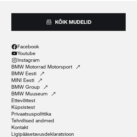
KÕIK MUDELID
Facebook
Youtube
Instagram
BMW Motorrad
Motorsport
BMW
Eesti
MINI
Eesti
BMW
Group
BMW
Muuseum
Ettevõttest
Küpsistest
Privaatsuspoliitika
Tehnilised
andmed
Kontakt
Ligipääsetavusdeklaratsioon