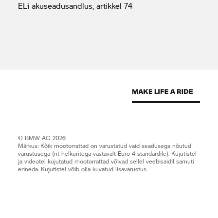
ELi akuseadusandlus, artikkel
74
© BMW AG 2026
Märkus: Kõik mootorrattad on varustatud vaid seadusega nõutud
varustusega (nt helkuritega vastavalt Euro 4 standardile). Kujutistel
ja videotel kujutatud mootorrattad võivad sellel veebisaidil samuti
erineda. Kujutistel võib olla kuvatud lisavarustus.