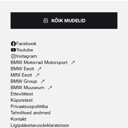
KÕIK MUDELID
Facebook
Youtube
Instagram
BMW Motorrad
Motorsport
BMW
Eesti
MINI
Eesti
BMW
Group
BMW
Muuseum
Ettevõttest
Küpsistest
Privaatsuspoliitika
Tehnilised
andmed
Kontakt
Ligipääsetavusdeklaratsioon