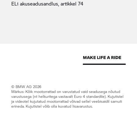
ELi akuseadusandlus, artikkel
74
© BMW AG 2026
Märkus: Kõik mootorrattad on varustatud vaid seadusega nõutud
varustusega (nt helkuritega vastavalt Euro 4 standardile). Kujutistel
ja videotel kujutatud mootorrattad võivad sellel veebisaidil samuti
erineda. Kujutistel võib olla kuvatud lisavarustus.