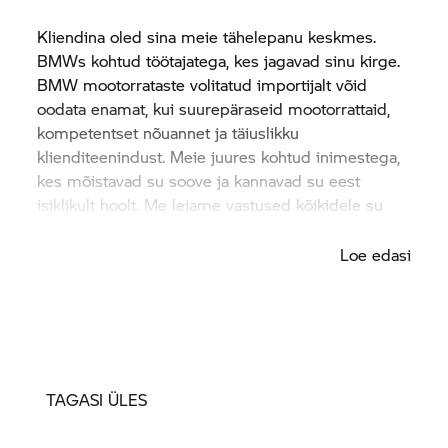
Kliendina oled sina meie tähelepanu keskmes.
BMWs kohtud töötajatega, kes jagavad sinu kirge.
BMW mootorrataste volitatud importijalt võid
oodata enamat, kui suurepäraseid mootorrattaid,
kompetentset nõuannet ja täiuslikku
klienditeenindust. Meie juures kohtud inimestega,
kes mõistavad su soove ja kannavad su eest
isiklikult hoolt. Me leiame vastused kõikidele su
küsimustele ja püüame täita kõik su soovid.
Loe edasi
TAGASI ÜLES