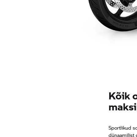
Kõik 
maks
Sportlikud s
dünaamilist 