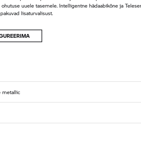
ohutuse uuele tasemele. Intelligentne hädaabikõne ja Telese
pakuvad lisaturvalisust.
GUREERIMA
 metallic