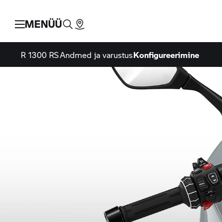
MENÜÜ
R 1300 RS
Andmed ja varustus
Konfigureerimine