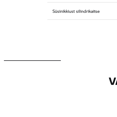
Süsinikkiust silindrikaitse
V