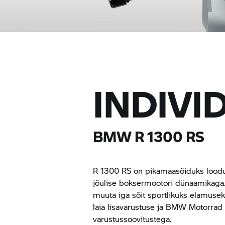
INDIVI
BMW R 1300 RS
R 1300 RS on pikamaasõiduks lood
jõulise boksermootori dünaamikaga. 
muuta iga sõit sportlikuks elamusek
laia lisavarustuse ja
BMW Motorrad
varustussoovitustega.