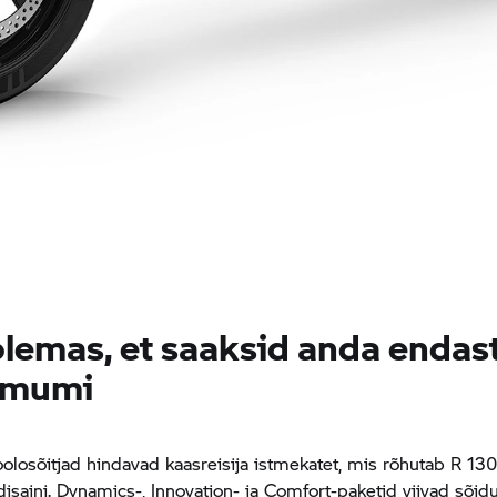
olemas, et saaksid anda endas
imumi
oolosõitjad hindavad kaasreisija istmekatet, mis rõhutab R 13
disaini. Dynamics-, Innovation- ja Comfort-paketid viivad sõ