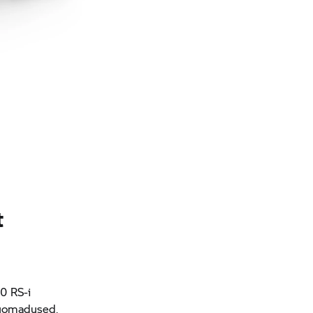
t
00 RS-i
iduomadused,