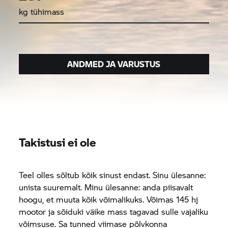
kg tühimass
ANDMED JA VARUSTUS
Takistusi ei ole
Teel olles sõltub kõik sinust endast. Sinu ülesanne:
unista suuremalt. Minu ülesanne: anda piisavalt
hoogu, et muuta kõik võimalikuks. Võimas 145 hj
mootor ja sõiduki väike mass tagavad sulle vajaliku
võimsuse. Sa tunned viimase põlvkonna