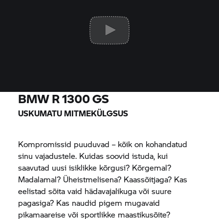
BMW R 1300 GS
USKUMATU MITMEKÜLGSUS
Kompromissid puuduvad – kõik on kohandatud
sinu vajadustele. Kuidas soovid istuda, kui
saavutad uusi isiklikke kõrgusi? Kõrgemal?
Madalamal? Üheistmelisena? Kaassõitjaga? Kas
eelistad sõita vaid hädavajalikuga või suure
pagasiga? Kas naudid pigem mugavaid
pikamaareise või sportlikke maastikusõite?