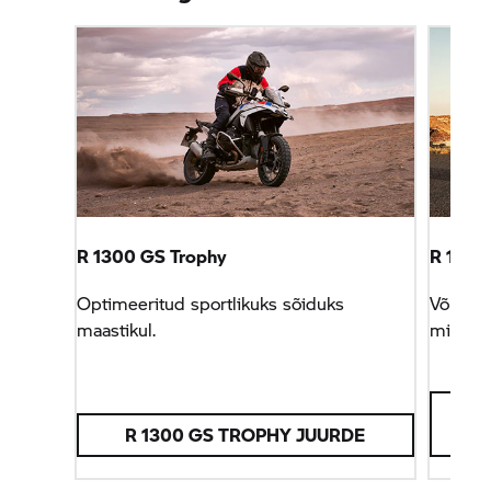
R 1300
GS Trophy
R 1300 
Optimeeritud sportlikuks sõiduks
Võrreld
maastikul.
mitmek
R 1300
GS TROPHY
JUURDE