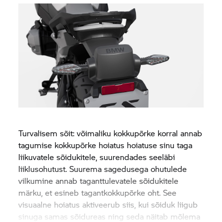
Turvalisem sõit: võimaliku kokkupõrke korral annab
tagumise kokkupõrke hoiatus hoiatuse sinu taga
liikuvatele sõidukitele, suurendades seeläbi
liiklusohutust. Suurema sagedusega ohutulede
vilkumine annab taganttulevatele sõidukitele
märku, et esineb tagantkokkupõrke oht. See
visuaalne hoiatus aktiveerub siis, kui sõiduk liigub
sinuga samas sõidureas ning seda näitab mõlema