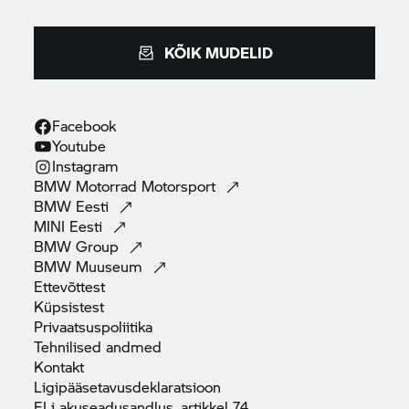
KÕIK MUDELID
Facebook
Youtube
Instagram
BMW Motorrad
Motorsport
BMW
Eesti
MINI
Eesti
BMW
Group
BMW
Muuseum
Ettevõttest
Küpsistest
Privaatsuspoliitika
Tehnilised
andmed
Kontakt
Ligipääsetavusdeklaratsioon
ELi akuseadusandlus, artikkel
74