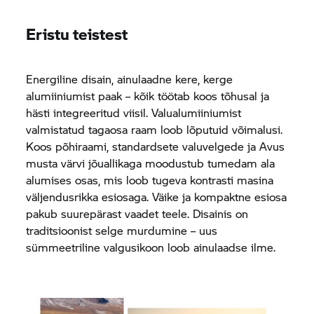
Eristu teistest
Energiline disain, ainulaadne kere, kerge
alumiiniumist paak – kõik töötab koos tõhusal ja
hästi integreeritud viisil. Valualumiiniumist
valmistatud tagaosa raam loob lõputuid võimalusi.
Koos põhiraami, standardsete valuvelgede ja Avus
musta värvi jõuallikaga moodustub tumedam ala
alumises osas, mis loob tugeva kontrasti masina
väljendusrikka esiosaga. Väike ja kompaktne esiosa
pakub suurepärast vaadet teele. Disainis on
traditsioonist selge murdumine – uus
sümmeetriline valgusikoon loob ainulaadse ilme.