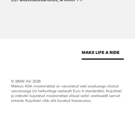
© BMW AG 2026
Märkus: Kõik mootorrattad on varustatud vaid seadusega nõutud
varustusega (nt helkuritega vastavalt Euro 4 standardile). Kujutistel
ja videotel kujutatud mootorrattad võivad sellel veebisaidil samuti
erineda. Kujutistel võib olla kuvatud lisavarustus.