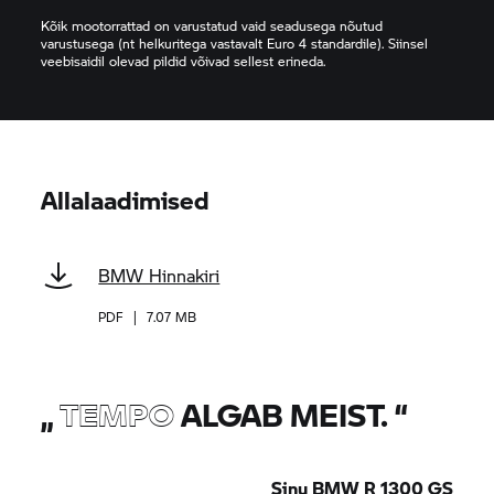
Kõik mootorrattad on varustatud vaid seadusega nõutud
varustusega (nt helkuritega vastavalt Euro 4 standardile). Siinsel
veebisaidil olevad pildid võivad sellest erineda.
Allalaadimised
BMW Hinnakiri
PDF
|
7.07 MB
„
TEMPO
ALGAB MEIST.
“
Sinu BMW R 1300 GS