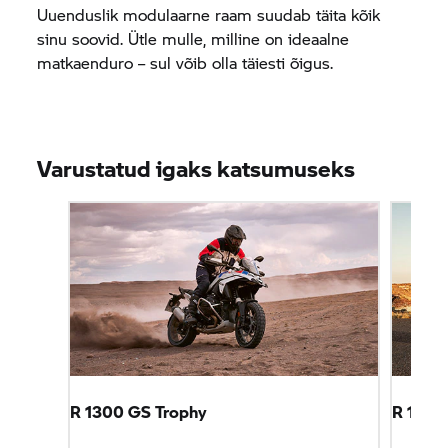
Uuenduslik modulaarne raam suudab täita kõik
sinu soovid. Ütle mulle, milline on ideaalne
matkaenduro – sul võib olla täiesti õigus.
Varustatud igaks katsumuseks
R 1300
GS Trophy
R 1300 