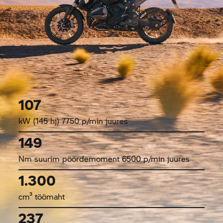
107
kW (145 hj) 7750 p/min juures
149
Nm suurim pöördemoment 6500 p/min juures
1.300
cm³ töömaht
237