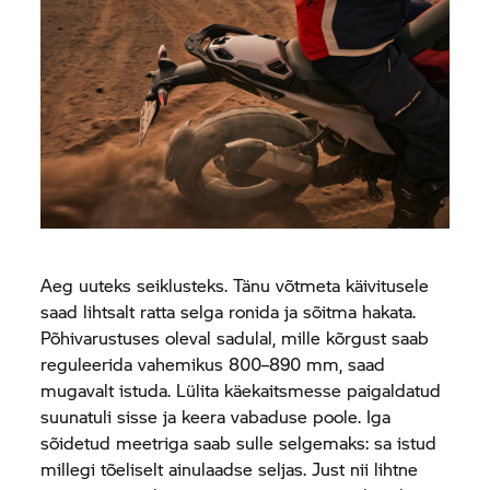
Aeg uuteks seiklusteks. Tänu võtmeta käivitusele
saad lihtsalt ratta selga ronida ja sõitma hakata.
Põhivarustuses oleval sadulal, mille kõrgust saab
reguleerida vahemikus 800–890 mm, saad
mugavalt istuda. Lülita käekaitsmesse paigaldatud
suunatuli sisse ja keera vabaduse poole. Iga
sõidetud meetriga saab sulle selgemaks: sa istud
millegi tõeliselt ainulaadse seljas. Just nii lihtne