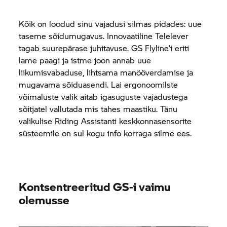
Kõik on loodud sinu vajadusi silmas pidades: uue
taseme sõidumugavus. Innovaatiline Telelever
tagab suurepärase juhitavuse. GS Flyline’i eriti
lame paagi ja istme joon annab uue
liikumisvabaduse, lihtsama manööverdamise ja
mugavama sõiduasendi. Lai ergonoomilste
võimaluste valik aitab igasuguste vajadustega
sõitjatel vallutada mis tahes maastiku. Tänu
valikulise Riding Assistanti keskkonnasensorite
süsteemile on sul kogu info korraga silme ees.
Kontsentreeritud GS-i vaimu
olemusse