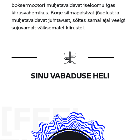
boksermootori muljetavaldavat iseloomu igas
kiirusvahemikus. Koge silmapaistvat jõudlust ja
muljetavaldavat juhitavust, sõites samal ajal veelgi
sujuvamalt väiksematel kiirustel.
SINU VABADUSE HELI
[FEEL