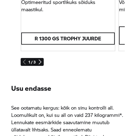
Optimeeritud sportlikuks sõiduks
Võrreld
maastikul.
mitmek
R 1300
GS TROPHY
JUURDE
1 / 3
Usu endasse
See ootamatu kergus: kõik on sinu kontrolli all.
Loomulikult on, kui su all on vaid 237 kilogrammi*.
Lennukate eesmärkide saavutamine muutub
üllatavalt lihtsaks. Saad enneolematu