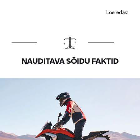
tagumise suunatule samaaegne vilkumine.
Loe edasi
NAUDITAVA SÕIDU FAKTID