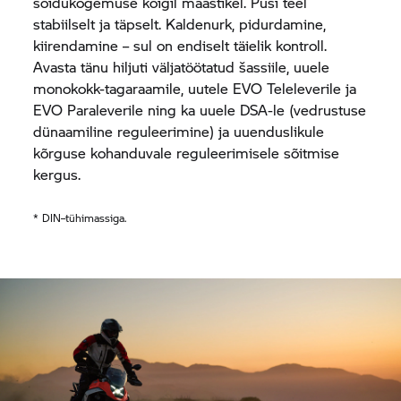
sõidukogemuse kõigil maastikel. Püsi teel
stabiilselt ja täpselt. Kaldenurk, pidurdamine,
kiirendamine – sul on endiselt täielik kontroll.
Avasta tänu hiljuti väljatöötatud šassiile, uuele
monokokk-tagaraamile, uutele EVO Teleleverile ja
EVO Paraleverile ning ka uuele DSA-le (vedrustuse
dünaamiline reguleerimine) ja uuenduslikule
kõrguse kohanduvale reguleerimisele sõitmise
kergus.
* DIN–tühimassiga.