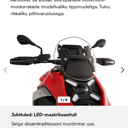
mootorrataste mudelivaliku tippmudeliga. Tutvu
rikkaliku põhivarustusega:
1 / 8
Juhttuled: LED-maatriksesituli
Selge disainitraditsiooni murdmine: uus