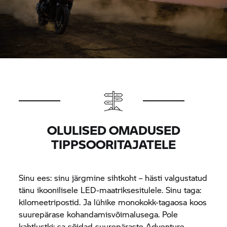
OLULISED OMADUSED
TIPPSOORITAJATELE
Sinu ees: sinu järgmine sihtkoht – hästi valgustatud
tänu ikoonilisele LED-maatriksesitulele. Sinu taga:
kilomeetripostid. Ja lühike monokokk-tagaosa koos
suurepärase kohandamisvõimalusega. Pole
kahtlustki: sa sõidad suurepäraste Adventure-