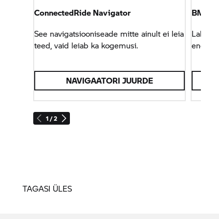
ConnectedRide Navigator
BMW F
See navigatsiooniseade mitte ainult ei leia
Lahku a
teed, vaid leiab ka kogemusi.
enduur
NAVIGAATORI JUURDE
1 / 2
TAGASI ÜLES