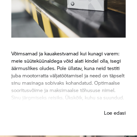
Võimsamad ja kauakestvamad kui kunagi varem:
meie süüteküünaldega võid alati kindel olla, isegi
äärmuslikes oludes. Pole üllatav, kuna neid testiti
juba mootorratta väljatöötamisel ja need on täpselt
sinu masinaga sobivaks kohandatud. Optimaalse
sooritusvõime ja maksimaalse tõhususe nimel.
Sinu järgmiseks reisiks. Ükskõik, kuhu sa suundud.
Lähme!
Loe edasi