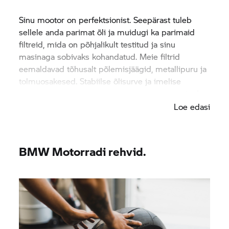
Sinu mootor on perfektsionist. Seepärast tuleb
sellele anda parimat õli ja muidugi ka parimaid
filtreid, mida on põhjalikult testitud ja sinu
masinaga sobivaks kohandatud. Meie filtrid
eemaldavad tõhusalt põlemisjäägid, metallipuru ja
tolmuosakesed. Stabiilse õlisurve ja imelise
sooritusvõime nimel. Kilomeeter kilomeetri järel.
Loe edasi
BMW Motorradi rehvid.