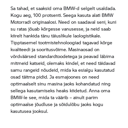
Sa tahad, et saaksid oma BMW-d selgelt usaldada.
Kogu aeg, 100 protsenti. Seega kasuta alati BMW
Motorradi originaalosi. Need on saadaval seni, kuni
su ratas jõuab kõrgesse vanusesse, ja neid saab
kiirelt hankida tänu täiuslikule laologistikale.
Tipptasemel tootmistehnoloogiad tagavad kõrge
kvaliteedi ja sooritusvõime. Masinaosad on
võrdväärsed standardtoodetega ja peavad läbima
mitmeid katseid, olemaks kindel, et need täidavad
samu rangeid nõudeid, mida ka esialgu kasutatud
osad täitma pidid. Ja esmajoones on need
optimaalselt sinu masina jaoks kohandatud ning
sellega kasutamiseks heaks kiidetud. Anna oma
BMW-le see, mida ta väärib – ainult parim
optimaalse jõudluse ja sõidulõbu jaoks kogu
kasutusea jooksul.