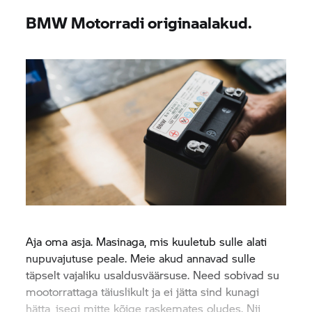
BMW Motorradi originaalakud.
Aja oma asja. Masinaga, mis kuuletub sulle alati
nupuvajutuse peale. Meie akud annavad sulle
täpselt vajaliku usaldusväärsuse. Need sobivad su
mootorrattaga täiuslikult ja ei jätta sind kunagi
hätta, isegi mitte kõige raskemates oludes. Nii