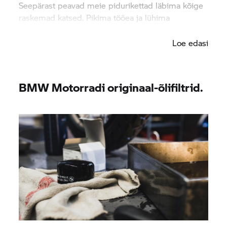
Seepärast peavad meie pidurikettad läbima kõige
raskemad katsed. Pikima tööea ja lühima
pidurdusmaa nimel.
Loe edasi
BMW Motorradi originaal-õlifiltrid.