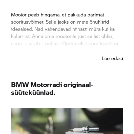
Mootor peab hingama, et pakkuda parimat
sooritusvõimet. Selle jaoks on meie õhufiltrid
ideaalsed. Nad vähendavad niihästi müra kui ka
kulumist. Anna oma mootorile just sellist õhku,
nagu ta vajab – puhast. Optimaalse sooritusvõime
nimel.
Loe edasi
BMW Motorradi originaal-
süüteküünlad.