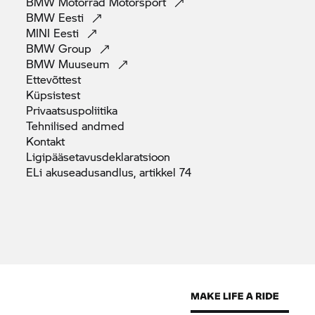
BMW Motorrad
Motorsport
BMW
Eesti
MINI
Eesti
BMW
Group
BMW
Muuseum
Ettevõttest
Küpsistest
Privaatsuspoliitika
Tehnilised
andmed
Kontakt
Ligipääsetavusdeklaratsioon
ELi akuseadusandlus, artikkel
74