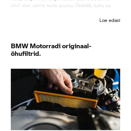
oled alati valmis teele asuma. Ükskõik, kuhu sa
suundud.
Loe edasi
BMW Motorradi originaal-
õhufiltrid.