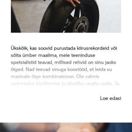
Ükskõik, kas soovid purustada kiirusrekordeid või
sõita ümber maailma, meie teeninduse
spetsialistid teavad, millised rehvid on sinu jaoks
õiged. Nad teevad sinuga koostööd, et leida su
masinale õige kombinatsioon. Ole valmis
optimaalse käsitlemise ja täiusliku veojõu jaoks. Ja
läbi kiirelt kõik kurvid.
Loe edasi