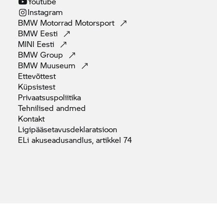
Youtube
Instagram
BMW Motorrad
Motorsport
BMW
Eesti
MINI
Eesti
BMW
Group
BMW
Muuseum
Ettevõttest
Küpsistest
Privaatsuspoliitika
Tehnilised
andmed
Kontakt
Ligipääsetavusdeklaratsioon
ELi akuseadusandlus, artikkel
74