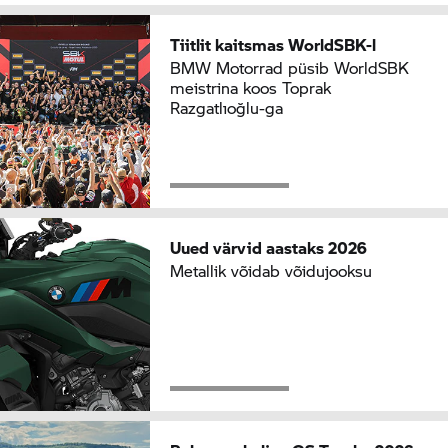
Tiitlit kaitsmas WorldSBK-l
BMW Motorrad
püsib WorldSBK
meistrina koos Toprak
Razgatlıoğlu-ga
Uued värvid aastaks 2026
Metallik võidab võidujooksu