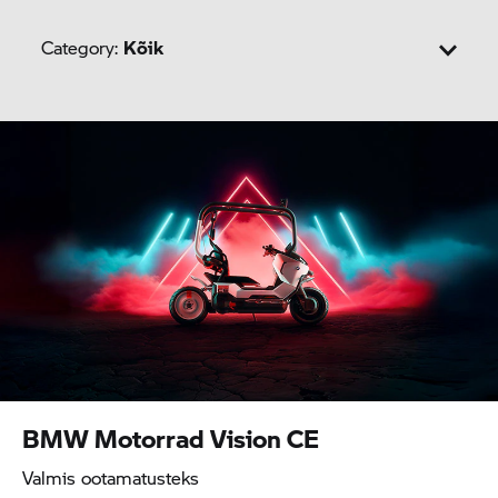
Category:
Kõik
Sport
Roadster
Heritage
Tour
Adventure
Urban Mobility
BMW Motorrad
Vision CE
Valmis ootamatusteks