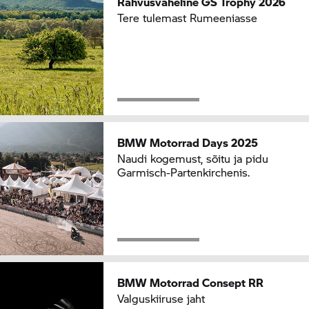
Rahvusvaheline
GS Trophy
2026
Tere tulemast Rumeeniasse
BMW Motorrad
Days 2025
Naudi kogemust, sõitu ja pidu
Garmisch-Partenkirchenis.
BMW Motorrad
Consept RR
Valguskiiruse jaht