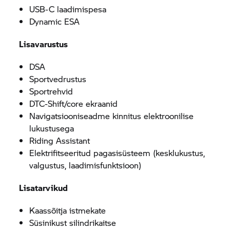
USB-C laadimispesa
Dynamic ESA
Lisavarustus
DSA
Sportvedrustus
Sportrehvid
DTC-Shift/core ekraanid
Navigatsiooniseadme kinnitus elektroonilise
lukustusega
Riding Assistant
Elektrifitseeritud pagasisüsteem (kesklukustus,
valgustus, laadimisfunktsioon)
Lisatarvikud
Kaassõitja istmekate
Süsinikust silindrikaitse