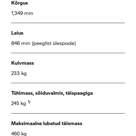
Kõrgus
1,349 mm
Laius
846 mm (peeglist ülespoole)
Kuivmass
233 kg
Tühimass, sõiduvalmis, täispaagiga
1)
245 kg
Maksimaalne lubatud täismass
460 kg