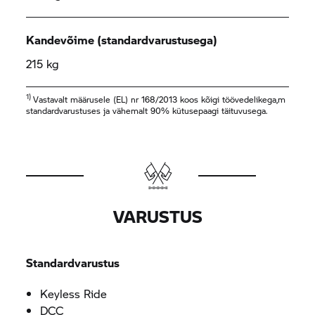
Kandevõime (standardvarustusega)
215 kg
1)
Vastavalt määrusele (EL) nr 168/2013 koos kõigi töövedelikega,m
standardvarustuses ja vähemalt 90% kütusepaagi täituvusega.
VARUSTUS
Standardvarustus
Keyless Ride
DCC