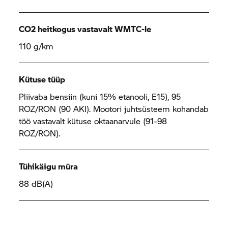
CO2 heitkogus vastavalt WMTC-le
110 g/km
Kütuse tüüp
Pliivaba bensiin (kuni 15% etanooli, E15), 95
ROZ/RON (90 AKI). Mootori juhtsüsteem kohandab
töö vastavalt kütuse oktaanarvule (91–98
ROZ/RON).
Tühikäigu müra
88 dB(A)