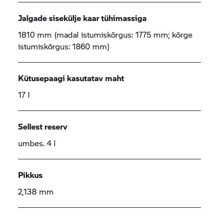
Jalgade sisekülje kaar tühimassiga
1810 mm (madal istumiskõrgus: 1775 mm; kõrge
istumiskõrgus: 1860 mm)
Kütusepaagi kasutatav maht
17 l
Sellest reserv
umbes. 4 l
Pikkus
2,138 mm