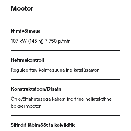
Mootor
Nimivõimsus
107 kW (145 hj) 7 750 p/min
Heitmekontroll
Reguleeritav kolmesuunaline katalüsaator
Konstruktsioon/Disain
Õhk-/õlijahutusega kahesilindriline neljataktiline
boksermootor
Silindri läbimõõt ja kolvikäik