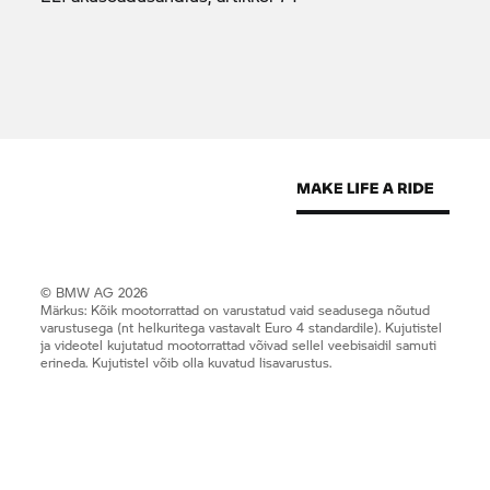
© BMW AG 2026
Märkus: Kõik mootorrattad on varustatud vaid seadusega nõutud
varustusega (nt helkuritega vastavalt Euro 4 standardile). Kujutistel
ja videotel kujutatud mootorrattad võivad sellel veebisaidil samuti
erineda. Kujutistel võib olla kuvatud lisavarustus.