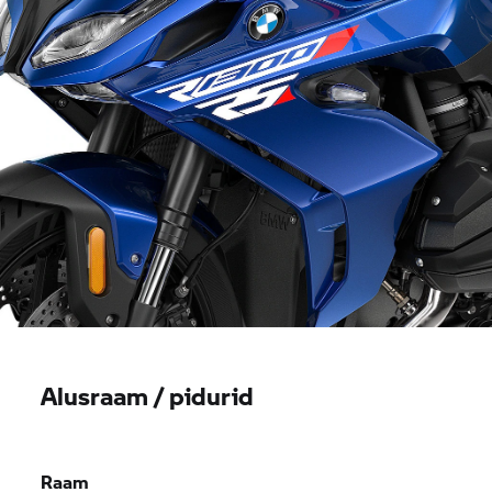
Alusraam / pidurid
Raam