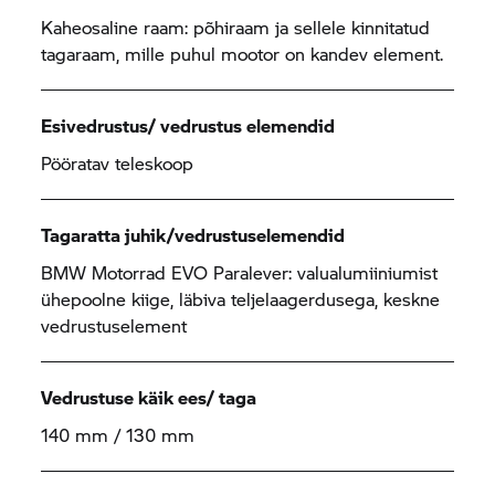
Kaheosaline raam: põhiraam ja sellele kinnitatud
tagaraam, mille puhul mootor on kandev element.
Esivedrustus/ vedrustus elemendid
Pööratav teleskoop
Tagaratta juhik/vedrustuselemendid
BMW Motorrad
EVO Paralever: valualumiiniumist
ühepoolne kiige, läbiva teljelaagerdusega, keskne
vedrustuselement
Vedrustuse käik ees/ taga
140 mm / 130 mm