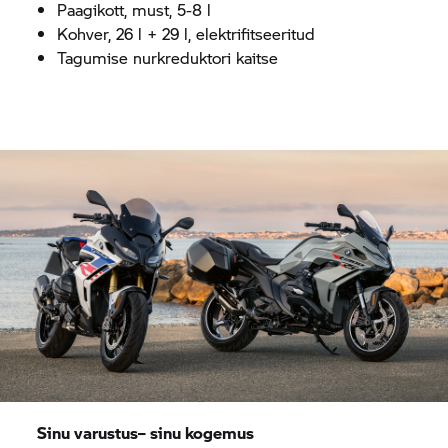
Paagikott, must, 5-8 l
Kohver, 26 l + 29 l, elektrifitseeritud
Tagumise nurkreduktori kaitse
Sinu varustus– sinu kogemus