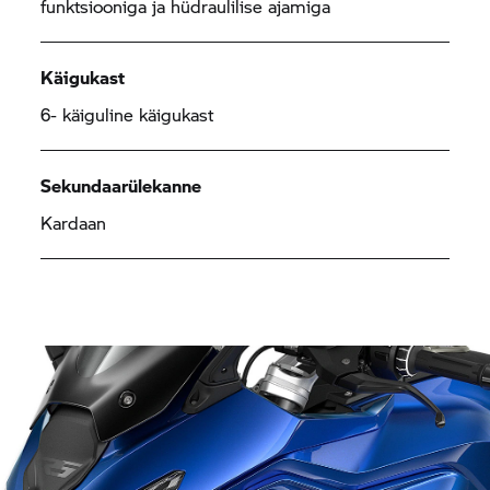
funktsiooniga ja hüdraulilise ajamiga
Käigukast
6- käiguline käigukast
Sekundaarülekanne
Kardaan