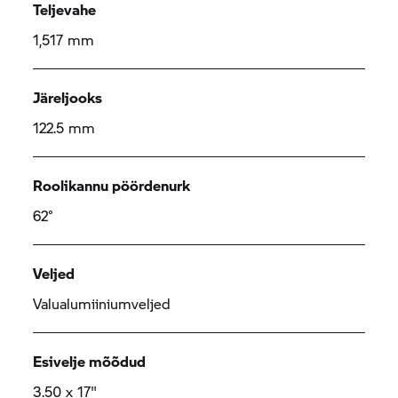
Teljevahe
1,517 mm
Järeljooks
122.5 mm
Roolikannu pöördenurk
62°
Veljed
Valualumiiniumveljed
Esivelje mõõdud
3.50 x 17"