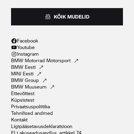
KÕIK MUDELID
Facebook
Youtube
Instagram
BMW Motorrad
Motorsport
BMW
Eesti
MINI
Eesti
BMW
Group
BMW
Muuseum
Ettevõttest
Küpsistest
Privaatsuspoliitika
Tehnilised
andmed
Kontakt
Ligipääsetavusdeklaratsioon
ELi akuseadusandlus, artikkel
74