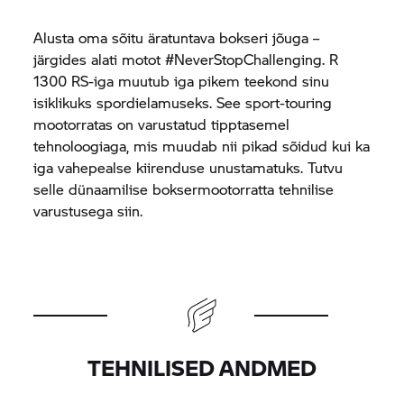
Alusta oma sõitu äratuntava bokseri jõuga –
järgides alati motot #NeverStopChallenging. R
1300 RS-iga muutub iga pikem teekond sinu
isiklikuks spordielamuseks. See sport-touring
mootorratas on varustatud tipptasemel
tehnoloogiaga, mis muudab nii pikad sõidud kui ka
iga vahepealse kiirenduse unustamatuks. Tutvu
selle dünaamilise boksermootorratta tehnilise
varustusega siin.
TEHNILISED ANDMED