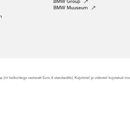
BMW
Group
BMW
Muuseum
m
t helkuritega vastavalt Euro 4 standardile). Kujutistel ja videotel kujutatud moot