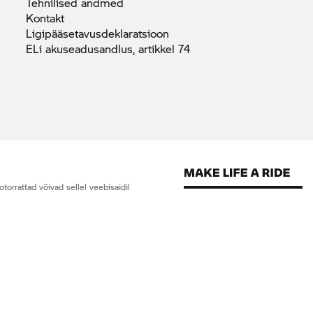
Tehnilised
andmed
Kontakt
Ligipääsetavusdeklaratsioon
ELi akuseadusandlus, artikkel
74
orrattad võivad sellel veebisaidil