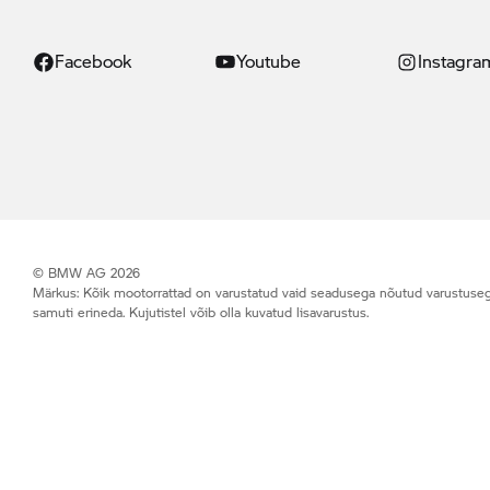
Facebook
Youtube
Instagra
© BMW AG 2026
Märkus: Kõik mootorrattad on varustatud vaid seadusega nõutud varustusega (n
samuti erineda. Kujutistel võib olla kuvatud lisavarustus.