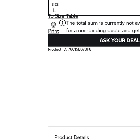
SIZE
To Size Table
The total sum is currently not av
for a non-binding quote and get
Print
ASK YOUR DEAL
Product ID:
76615B673F8
Product Details