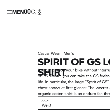
MENÜÜ
Casual Wear | Men’s
SPIRIT OF GS 
SHIRT
You can't sit on your bike without interru
of GS T-shirt, you can take the GS feeli
life. In particular, the large “Spirit of GS
chest shows at first glance: The wearer o
organic cotton shirt is an enduro fan th
COLOR