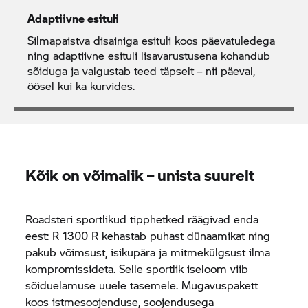
Adaptiivne esituli
Silmapaistva disainiga esituli koos päevatuledega
ning adaptiivne esituli lisavarustusena kohandub
sõiduga ja valgustab teed täpselt – nii päeval,
öösel kui ka kurvides.
Kõik on võimalik – unista suurelt
Roadsteri sportlikud tipphetked räägivad enda
eest: R 1300 R kehastab puhast dünaamikat ning
pakub võimsust, isikupära ja mitmekülgsust ilma
kompromissideta. Selle sportlik iseloom viib
sõiduelamuse uuele tasemele. Mugavuspakett
koos istmesoojenduse, soojendusega