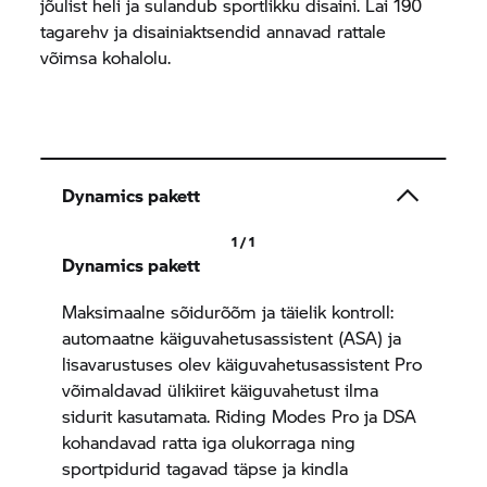
jõulist heli ja sulandub sportlikku disaini. Lai 190
tagarehv ja disainiaktsendid annavad rattale
võimsa kohalolu.
Dynamics pakett
1 / 1
Dynamics pakett
Maksimaalne sõidurõõm ja täielik kontroll:
automaatne käiguvahetusassistent (ASA) ja
lisavarustuses olev käiguvahetusassistent Pro
võimaldavad ülikiiret käiguvahetust ilma
sidurit kasutamata. Riding Modes Pro ja DSA
kohandavad ratta iga olukorraga ning
sportpidurid tagavad täpse ja kindla