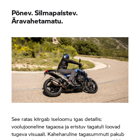
Põnev. Silmapaistev.
Äravahetamatu.
See ratas kiirgab iseloomu igas detailis:
voolujooneline tagaosa ja eristuv tagatuli loovad
tugeva visuaali. Kaheharuline tagasummuti pakub