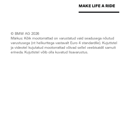
© BMW AG 2026
Märkus: Kõik mootorrattad on varustatud vaid seadusega nõutud
varustusega (nt helkuritega vastavalt Euro 4 standardile). Kujutistel
ja videotel kujutatud mootorrattad võivad sellel veebisaidil samuti
erineda. Kujutistel võib olla kuvatud lisavarustus.