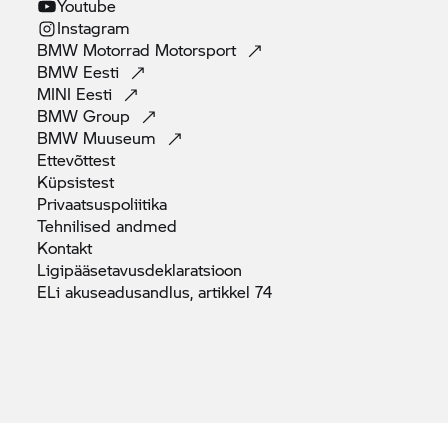
Youtube
Instagram
BMW Motorrad
Motorsport
BMW
Eesti
MINI
Eesti
BMW
Group
BMW
Muuseum
Ettevõttest
Küpsistest
Privaatsuspoliitika
Tehnilised
andmed
Kontakt
Ligipääsetavusdeklaratsioon
ELi akuseadusandlus, artikkel
74