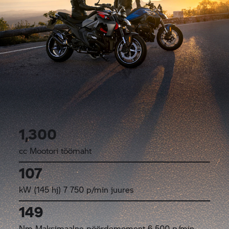
1,300
cc Mootori töömaht
107
kW (145 hj) 7 750 p/min juures
149
Nm Maksimaalne pöördemoment 6 500 p/min