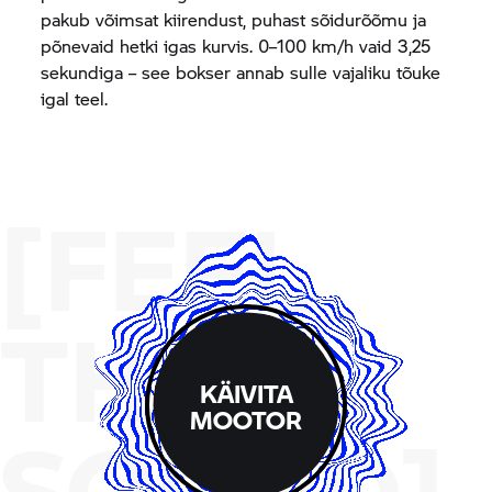
pakub võimsat kiirendust, puhast sõidurõõmu ja
põnevaid hetki igas kurvis. 0–100 km/h vaid 3,25
sekundiga – see bokser annab sulle vajaliku tõuke
igal teel.
[FEEL
THE
KÄIVITA
MOOTOR
SOUND]