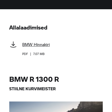
Allalaadimised
BMW Hinnakiri
PDF
|
7.07 MB
BMW R 1300 R
STIILNE KURVIMEISTER