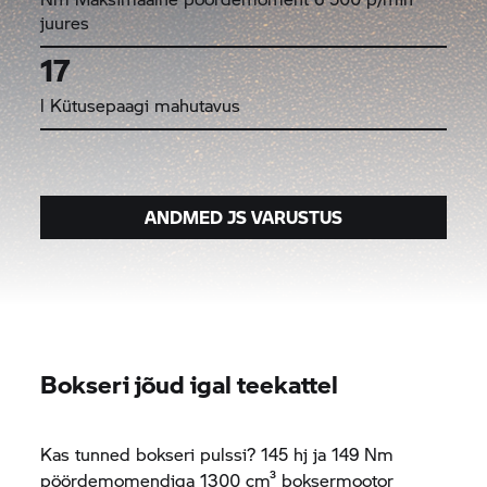
juures
17
l Kütusepaagi mahutavus
ANDMED JS VARUSTUS
Bokseri jõud igal teekattel
Kas tunned bokseri pulssi? 145 hj ja 149 Nm
pöördemomendiga 1300 cm³ boksermootor