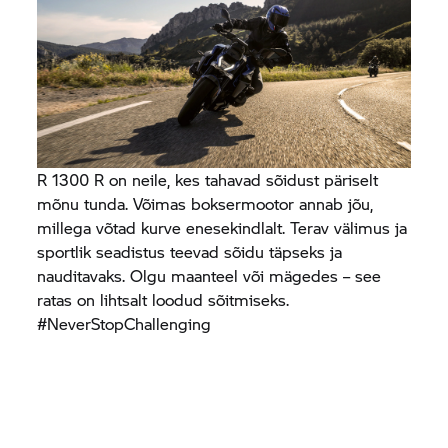
R 1300 R on neile, kes tahavad sõidust päriselt
mõnu tunda. Võimas boksermootor annab jõu,
millega võtad kurve enesekindlalt. Terav välimus ja
sportlik seadistus teevad sõidu täpseks ja
nauditavaks. Olgu maanteel või mägedes – see
ratas on lihtsalt loodud sõitmiseks.
#NeverStopChallenging