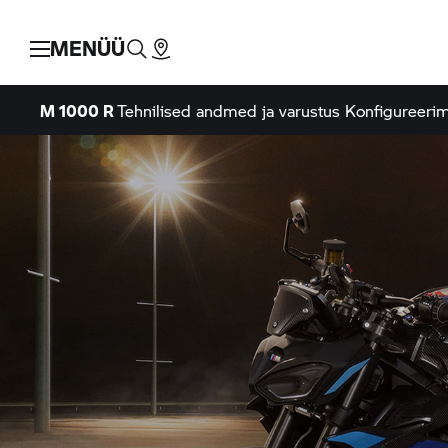
MENÜÜ
M 1000 R
Tehnilised andmed ja varustus
Konfigureeri