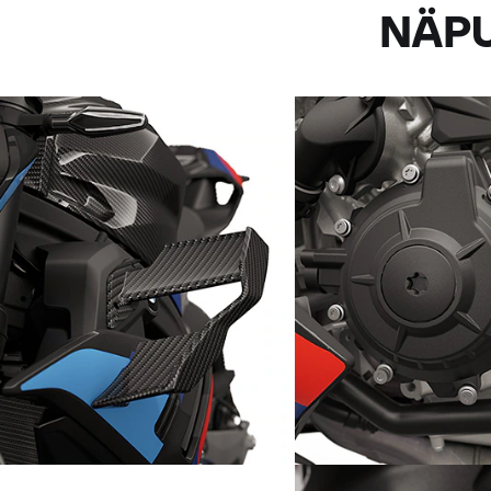
NÄPU
Eksklusiivne detail: M Carbon
Disainielement: sidur