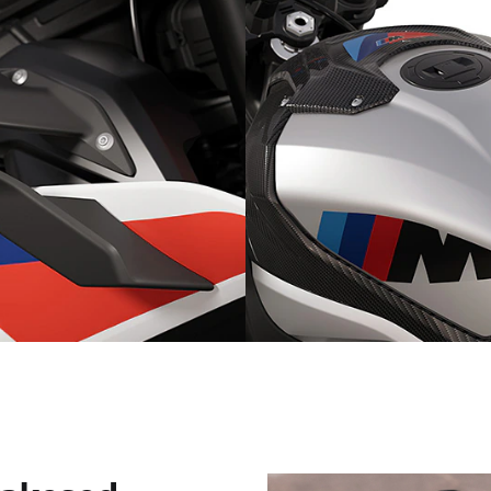
Kütusepaak M-värvides
esed
dekoratiivteibiga