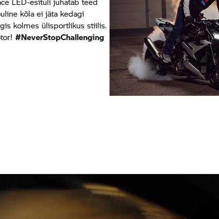
itface LED-esituli juhatab teed
õuline kõla ei jäta kedagi
s kolmes ülisportlikus stiilis.
otor!
#NeverStopChallenging