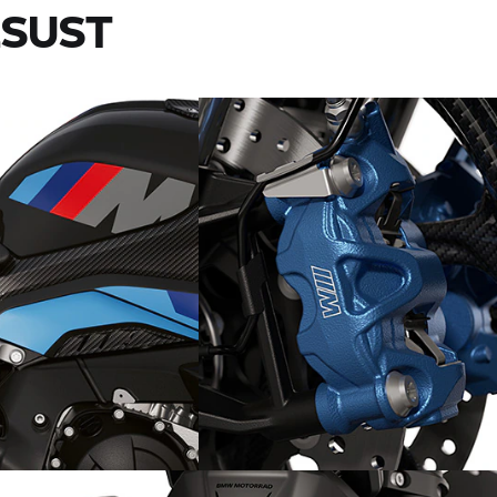
LSUST
Võimas M-pidurisüsteem