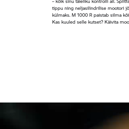
– kõik sinu täieliku kontrolli all. Spl
tippu ning neljasilindrilise mootori j
külmaks. M 1000 R paistab silma kõigi
Kas kuuled selle kutset? Käivita mo