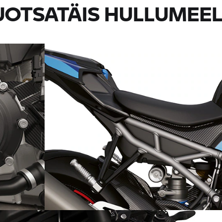
OTSATÄIS HULLUMEE
i- ja
Sportlikud kontrastid: tagaraam ja tagakiik