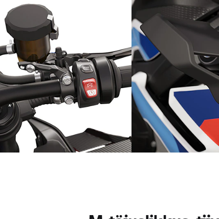
tiivakesed
generaatorikatted
Dünaamiline jõuülekanne: M-
Jõudlusdetail: tiivak
kiirgaasi käepide