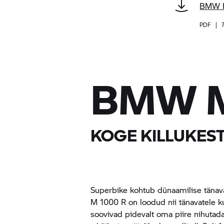
BMW H
PDF
|
BMW 
KOGE KILLUKES
Superbike kohtub dünaamilise tänav
M 1000 R on loodud nii tänavatele kui
soovivad pidevalt oma piire nihutada