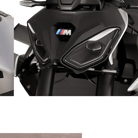
Iseloomulik tunnus: Dual-Flow LED-esituli