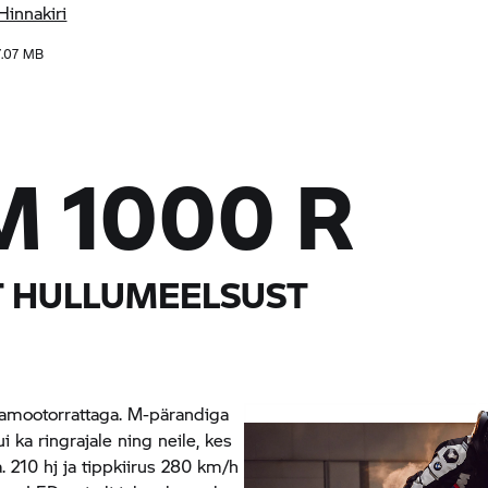
innakiri
7.07 MB
M
1000 R
T HULLUMEELSUST
amootorrattaga. M-pärandiga
 ka ringrajale ning neile, kes
. 210 hj ja tippkiirus 280 km/h