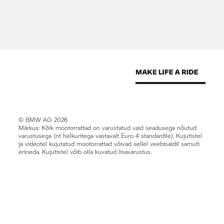
© BMW AG 2026
Märkus: Kõik mootorrattad on varustatud vaid seadusega nõutud
varustusega (nt helkuritega vastavalt Euro 4 standardile). Kujutistel
ja videotel kujutatud mootorrattad võivad sellel veebisaidil samuti
erineda. Kujutistel võib olla kuvatud lisavarustus.