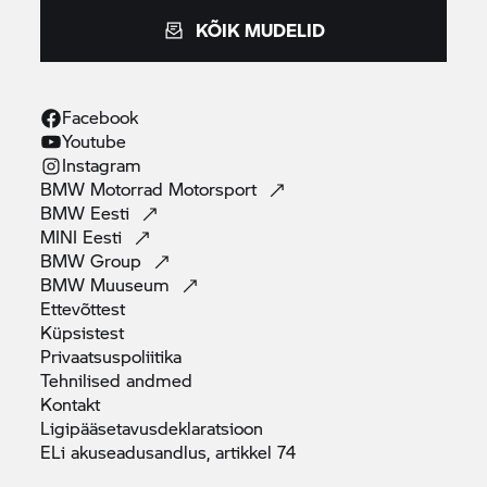
KÕIK MUDELID
Facebook
Youtube
Instagram
BMW Motorrad
Motorsport
BMW
Eesti
MINI
Eesti
BMW
Group
BMW
Muuseum
Ettevõttest
Küpsistest
Privaatsuspoliitika
Tehnilised
andmed
Kontakt
Ligipääsetavusdeklaratsioon
ELi akuseadusandlus, artikkel
74