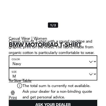
1 / 2
Casual Wear | Women
Classic slim-fit T-shirt with a round neckline and
BMW MOTORRAD
T-SHIRT
graphic print on the chest. The fabric made from
organic cotton is particularly comfortable to wear.
COLOR
SIZE
To Size Table
The total sum is currently not available.
Ask your dealer for a non-binding quote
and get personal advice.
Print
ASK YOUR DEALER