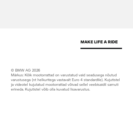
© BMW AG 2026
Märkus: Kõik mootorrattad on varustatud vaid seadusega nõutud
varustusega (nt helkuritega vastavalt Euro 4 standardile). Kujutistel
ja videotel kujutatud mootorrattad võivad sellel veebisaidil samuti
erineda. Kujutistel võib olla kuvatud lisavarustus.