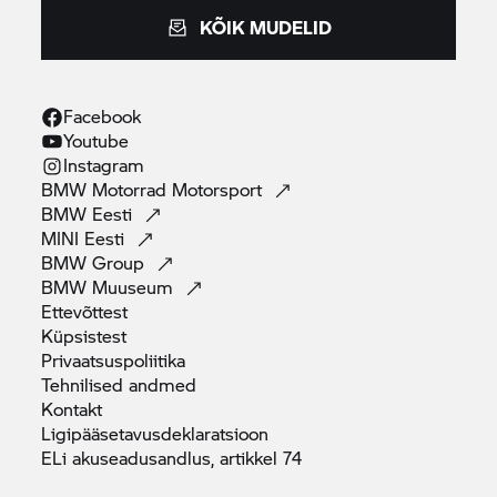
KÕIK MUDELID
Facebook
Youtube
Instagram
BMW Motorrad
Motorsport
BMW
Eesti
MINI
Eesti
BMW
Group
BMW
Muuseum
Ettevõttest
Küpsistest
Privaatsuspoliitika
Tehnilised
andmed
Kontakt
Ligipääsetavusdeklaratsioon
ELi akuseadusandlus, artikkel
74