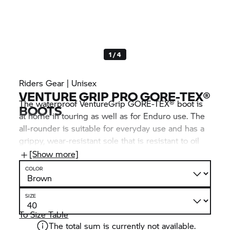
1 / 4
Riders Gear | Unisex
VENTURE GRIP PRO GORE-TEX®
The waterproof VentureGrip GORE-TEX® boot is
BOOTS
at home in touring as well as for Enduro use. The
all-rounder is suitable for everyday use and has a
grippy, wear-resistant sole that is resistant to oil
and fuel. A shin plate together with three
[Show more]
adjustable aluminium buckles stabilises the
COLOR
precisely fitting design.
SIZE
To Size Table
The total sum is currently not available.