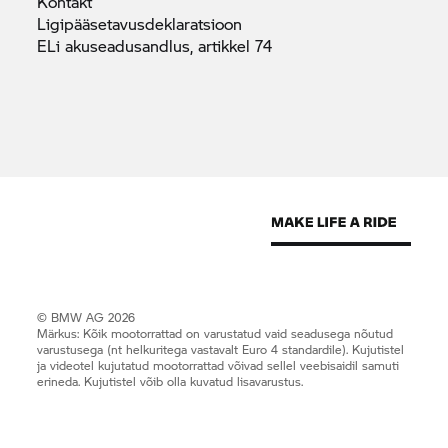
Kontakt
Ligipääsetavusdeklaratsioon
ELi akuseadusandlus, artikkel
74
© BMW AG 2026
Märkus: Kõik mootorrattad on varustatud vaid seadusega nõutud
varustusega (nt helkuritega vastavalt Euro 4 standardile). Kujutistel
ja videotel kujutatud mootorrattad võivad sellel veebisaidil samuti
erineda. Kujutistel võib olla kuvatud lisavarustus.