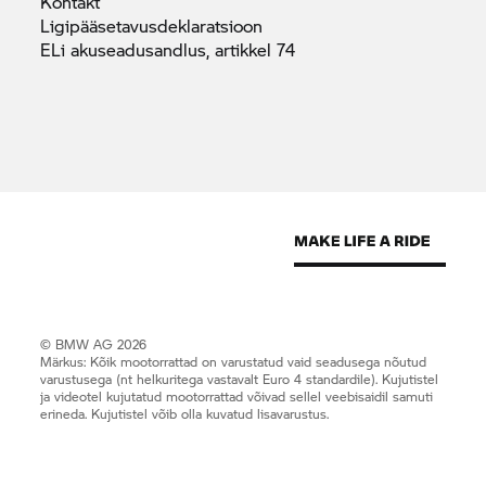
Kontakt
Ligipääsetavusdeklaratsioon
ELi akuseadusandlus, artikkel
74
© BMW AG 2026
Märkus: Kõik mootorrattad on varustatud vaid seadusega nõutud
varustusega (nt helkuritega vastavalt Euro 4 standardile). Kujutistel
ja videotel kujutatud mootorrattad võivad sellel veebisaidil samuti
erineda. Kujutistel võib olla kuvatud lisavarustus.