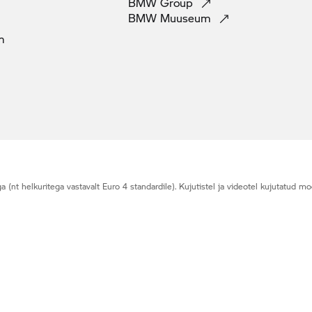
BMW
Group
BMW
Muuseum
m
t helkuritega vastavalt Euro 4 standardile). Kujutistel ja videotel kujutatud moot