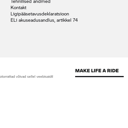
Tehnilised
andmed
Kontakt
Ligipääsetavusdeklaratsioon
ELi akuseadusandlus, artikkel
74
orrattad võivad sellel veebisaidil