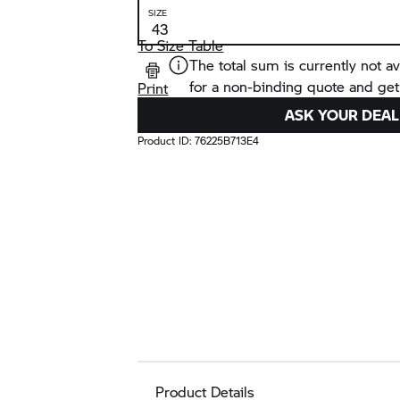
SIZE
To Size Table
The total sum is currently not av
for a non-binding quote and get
Print
ASK YOUR DEAL
Product ID:
76225B713E4
Product Details