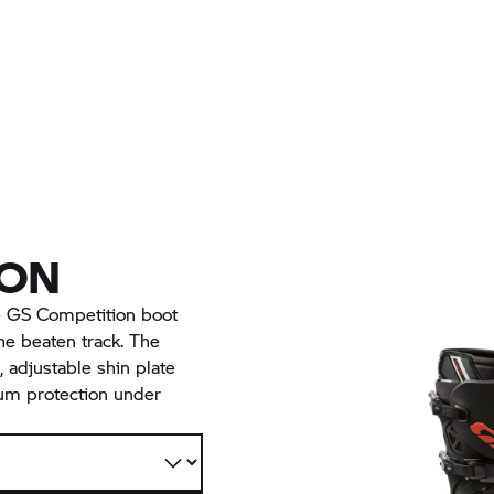
ION
e GS Competition boot
he beaten track. The
 adjustable shin plate
mum protection under