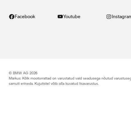
Facebook
Youtube
Instagra
© BMW AG 2026
Märkus: Kõik mootorrattad on varustatud vaid seadusega nõutud varustusega (n
samuti erineda. Kujutistel võib olla kuvatud lisavarustus.