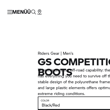
MENÜÜ
Riders Gear | Men’s
GS COMPETIT
BOOTS
Uncompromising off-road capability: th
has everything you need to survive off t
stable design of the polyurethane frame,
and large plastic elements offers opti
extreme riding conditions.
COLOR