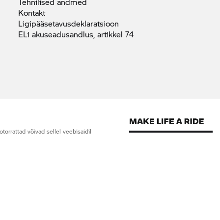
Tehnilised
andmed
Kontakt
Ligipääsetavusdeklaratsioon
ELi akuseadusandlus, artikkel
74
orrattad võivad sellel veebisaidil