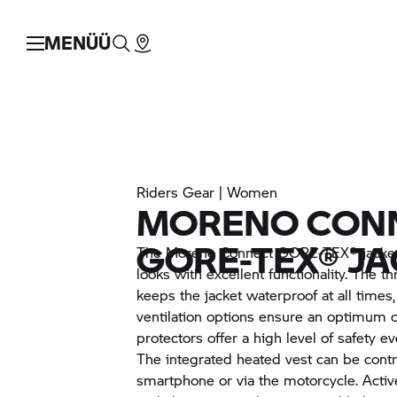
MENÜÜ
Riders Gear | Women
MORENO CON
GORE-TEX® J
The Moreno Connect GORE-TEX® jacket
looks with excellent functionality. The t
keeps the jacket waterproof at all times
ventilation options ensure an optimum c
protectors offer a high level of safety ev
The integrated heated vest can be contr
smartphone or via the motorcycle. Activ