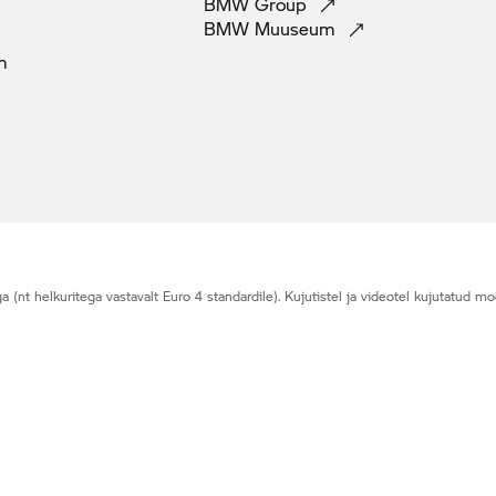
BMW
Group
BMW
Muuseum
m
t helkuritega vastavalt Euro 4 standardile). Kujutistel ja videotel kujutatud moot