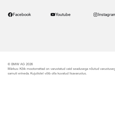
Facebook
Youtube
Instagra
© BMW AG 2026
Märkus: Kõik mootorrattad on varustatud vaid seadusega nõutud varustusega (n
samuti erineda. Kujutistel võib olla kuvatud lisavarustus.