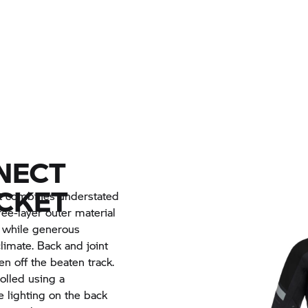
NECT
ACKET
 combines understated
hree-layer outer material
, while generous
limate. Back and joint
en off the beaten track.
olled using a
e lighting on the back