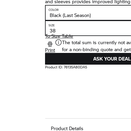
and sleeves provides improved lighting 
COLOR
SIZE
To Size Table
The total sum is currently not av
for a non-binding quote and get
Print
ASK YOUR DEAL
Product ID:
76135A80DA5
Product Details