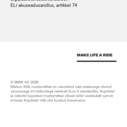
ELi akuseadusandlus, artikkel
74
© BMW AG 2026
Märkus: Kõik mootorrattad on varustatud vaid seadusega nõutud
varustusega (nt helkuritega vastavalt Euro 4 standardile). Kujutistel
ja videotel kujutatud mootorrattad võivad sellel veebisaidil samuti
erineda. Kujutistel võib olla kuvatud lisavarustus.