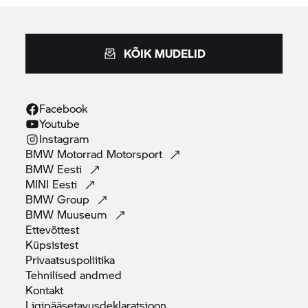
KÕIK MUDELID
Facebook
Youtube
Instagram
BMW Motorrad
Motorsport
BMW
Eesti
MINI
Eesti
BMW
Group
BMW
Muuseum
Ettevõttest
Küpsistest
Privaatsuspoliitika
Tehnilised
andmed
Kontakt
Ligipääsetavusdeklaratsioon