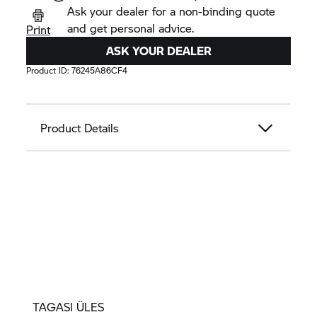
Ask your dealer for a non-binding quote
and get personal advice.
Print
ASK YOUR DEALER
Product ID:
76245A86CF4
Product Details
TAGASI ÜLES