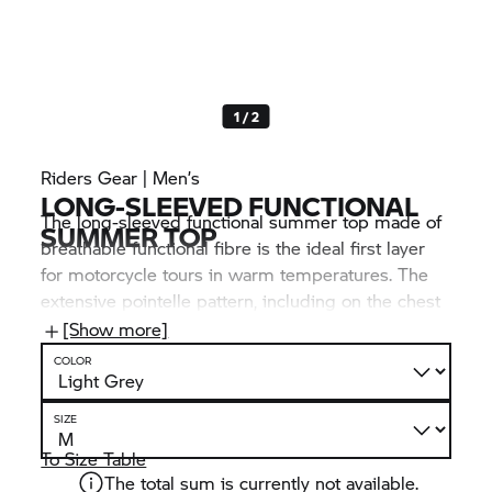
1 / 2
Riders Gear | Men’s
LONG-SLEEVED FUNCTIONAL
The long-sleeved functional summer top made of
SUMMER TOP
breathable functional fibre is the ideal first layer
for motorcycle tours in warm temperatures. The
extensive pointelle pattern, including on the chest
and back, offers optimum climate comfort. Visual
[Show more]
highlights: the many
BMW Motorrad
inscriptions.
COLOR
SIZE
To Size Table
The total sum is currently not available.