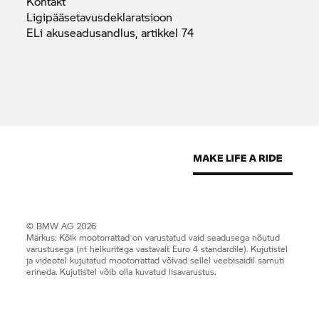
Kontakt
Ligipääsetavusdeklaratsioon
ELi akuseadusandlus, artikkel
74
© BMW AG 2026
Märkus: Kõik mootorrattad on varustatud vaid seadusega nõutud
varustusega (nt helkuritega vastavalt Euro 4 standardile). Kujutistel
ja videotel kujutatud mootorrattad võivad sellel veebisaidil samuti
erineda. Kujutistel võib olla kuvatud lisavarustus.