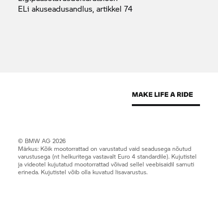
ELi akuseadusandlus, artikkel
74
© BMW AG 2026
Märkus: Kõik mootorrattad on varustatud vaid seadusega nõutud
varustusega (nt helkuritega vastavalt Euro 4 standardile). Kujutistel
ja videotel kujutatud mootorrattad võivad sellel veebisaidil samuti
erineda. Kujutistel võib olla kuvatud lisavarustus.