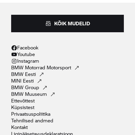
KÕIK MUDELID
Facebook
Youtube
Instagram
BMW Motorrad
Motorsport
BMW
Eesti
MINI
Eesti
BMW
Group
BMW
Muuseum
Ettevõttest
Küpsistest
Privaatsuspoliitika
Tehnilised
andmed
Kontakt
Ligipääsetavusdeklaratsioon