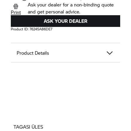
Ask your dealer for a non-binding quote
and get personal advice.
Print
ASK YOUR DEALER
Product ID:
76245A86DE7
Product Details
TAGASI ÜLES