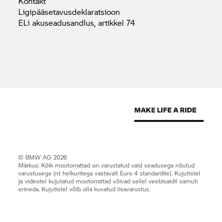
Kontakt
Ligipääsetavusdeklaratsioon
ELi akuseadusandlus, artikkel
74
© BMW AG 2026
Märkus: Kõik mootorrattad on varustatud vaid seadusega nõutud
varustusega (nt helkuritega vastavalt Euro 4 standardile). Kujutistel
ja videotel kujutatud mootorrattad võivad sellel veebisaidil samuti
erineda. Kujutistel võib olla kuvatud lisavarustus.