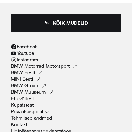
KÕIK MUDELID
Facebook
Youtube
Instagram
BMW Motorrad
Motorsport
BMW
Eesti
MINI
Eesti
BMW
Group
BMW
Muuseum
Ettevõttest
Küpsistest
Privaatsuspoliitika
Tehnilised
andmed
Kontakt
Ligipääsetavusdeklaratsioon