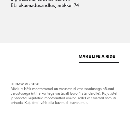
ELi akuseadusandlus, artikkel
74
© BMW AG 2026
Märkus: Kõik mootorrattad on varustatud vaid seadusega nõutud
varustusega (nt helkuritega vastavalt Euro 4 standardile). Kujutistel
ja videotel kujutatud mootorrattad võivad sellel veebisaidil samuti
erineda. Kujutistel võib olla kuvatud lisavarustus.