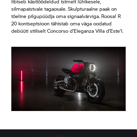
libiseb käsitöödeldud istmelt lühikesele,
silmapaistvale tagaosale. Skulpturaalne paak on
tõeline pilgupüüdja oma signaalvärviga. Roosa! R
20 kontseptsioon tähistab oma väga oodatud
debüüti stiilselt Concorso d’Eleganza Villa d’Este'l.