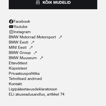
KÕIK MUDELID
Facebook
Youtube
Instagram
BMW Motorrad
Motorsport
BMW
Eesti
MINI
Eesti
BMW
Group
BMW
Muuseum
Ettevõttest
Küpsistest
Privaatsuspoliitika
Tehnilised
andmed
Kontakt
Ligipääsetavusdeklaratsioon
ELi akuseadusandlus, artikkel
74