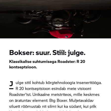
Bokser: suur. Stiil: julge.
Klassikalise suhtumisega Roadster: R 20
kontseptsioon.
J
ulge stiil kohtub kõrgtehnoloogia inseneritööga.
R 20 kontseptsioon esindab meie visiooni
Roadster'ist. Unikaalne meistriteos, mille keskmes
on äratuntav element: Big Boxer. Muljetavaldav
siluett rõõmustab nii silmi kui ka südant, kui pilk