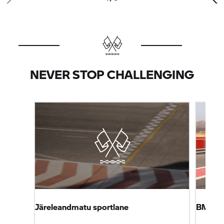
NEVER STOP CHALLENGING
Järeleandmatu sportlane
BMW
S