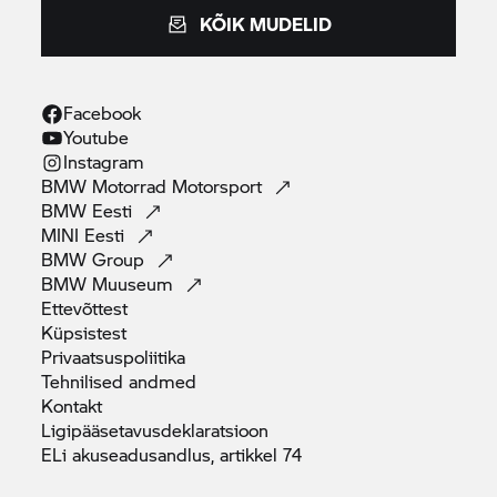
KÕIK MUDELID
Facebook
Youtube
Instagram
BMW Motorrad
Motorsport
BMW
Eesti
MINI
Eesti
BMW
Group
BMW
Muuseum
Ettevõttest
Küpsistest
Privaatsuspoliitika
Tehnilised
andmed
Kontakt
Ligipääsetavusdeklaratsioon
ELi akuseadusandlus, artikkel
74