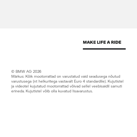
© BMW AG 2026
Märkus: Kõik mootorrattad on varustatud vaid seadusega nõutud
varustusega (nt helkuritega vastavalt Euro 4 standardile). Kujutistel
ja videotel kujutatud mootorrattad võivad sellel veebisaidil samuti
erineda. Kujutistel võib olla kuvatud lisavarustus.