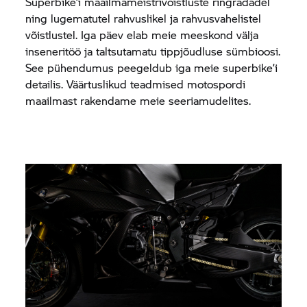
Superbike’i maailmameistrivõistluste ringradadel
ning lugematutel rahvuslikel ja rahvusvahelistel
võistlustel. Iga päev elab meie meeskond välja
inseneritöö ja taltsutamatu tippjõudluse sümbioosi.
See pühendumus peegeldub iga meie superbike’i
detailis. Väärtuslikud teadmised motospordi
maailmast rakendame meie seeriamudelites.