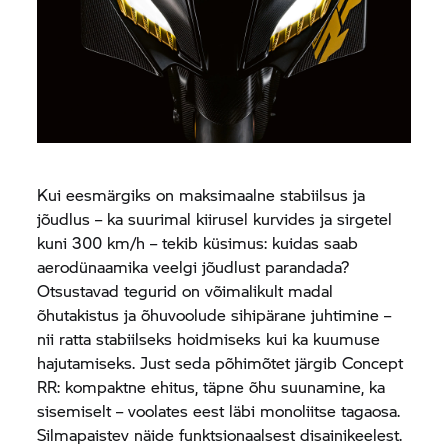
Kui eesmärgiks on maksimaalne stabiilsus ja
jõudlus – ka suurimal kiirusel kurvides ja sirgetel
kuni 300 km/h – tekib küsimus: kuidas saab
aerodünaamika veelgi jõudlust parandada?
Otsustavad tegurid on võimalikult madal
õhutakistus ja õhuvoolude sihipärane juhtimine –
nii ratta stabiilseks hoidmiseks kui ka kuumuse
hajutamiseks. Just seda põhimõtet järgib Concept
RR: kompaktne ehitus, täpne õhu suunamine, ka
sisemiselt – voolates eest läbi monoliitse tagaosa.
Silmapaistev näide funktsionaalsest disainikeelest.