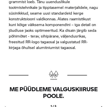
grammist loeb. Tänu uuenduslikule
tootmistehnikale ja tipptasemel materjalidele, nagu
süsinikkiud, seame uusi standardeid kerge
konstruktsiooni valdkonnas. Alates raamistikust
kuni kõige väiksema komponendini – iga detail on
jõudluse jaoks optimeeritud. Ka disain järgib seda
põhimõtet - terav, sihipärane, väljendusrikas,
freesitud RR-logo tagaosal ja valgustatud RR-
kirjaga õhulisel alumiiniumist tagaosal.
ME PÜÜDLEME VALGUSKIIRUSE
POOLE.
1 / 3