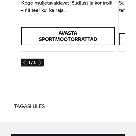
Koge muljetavaldavat jõudlust ja kontrolli
Superbi
– nii teel kui ka rajal.
tehnolo
AVASTA
SPORTMOOTORRATTAD
1 / 3
TAGASI ÜLES