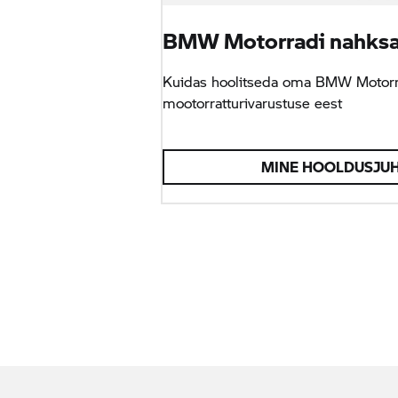
BMW Motorradi nahks
Kuidas hoolitseda oma BMW Motorra
mootorratturivarustuse eest
MINE HOOLDUSJUH