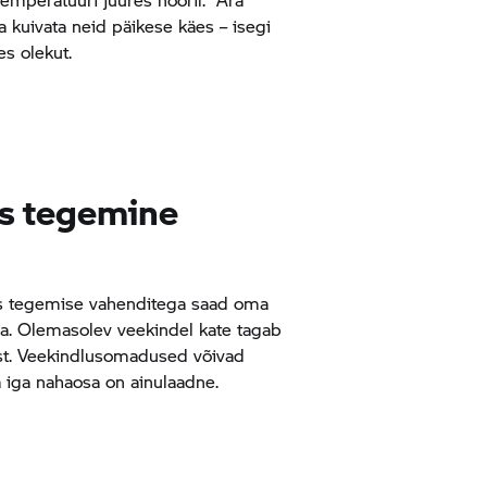
ga kuivata neid päikese käes – isegi
es olekut.
ks tegemine
s tegemise vahenditega saad oma
da. Olemasolev veekindel kate tagab
est. Veekindlusomadused võivad
a iga nahaosa on ainulaadne.