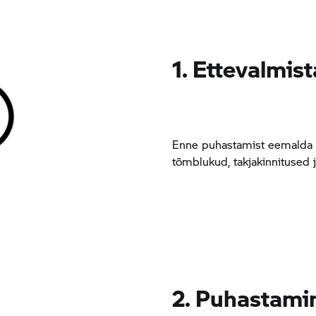
1. Ettevalmis
Enne puhastamist eemalda 
tõmblukud, takjakinnitused j
2. Puhastami