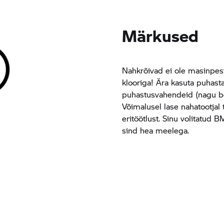
Märkused
Nahkrõivad ei ole masinpesta
klooriga! Ära kasuta puhast
puhastusvahendeid (nagu bens
Võimalusel lase nahatootjal 
eritöötlust. Sinu volitatud
sind hea meelega.