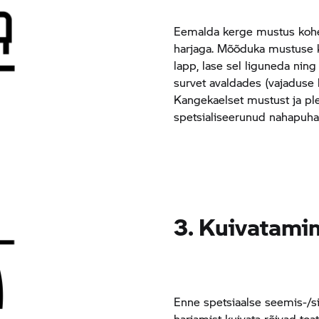
Eemalda kerge mustus kohe
harjaga. Mõõduka mustuse k
lapp, lase sel liguneda nin
survet avaldades (vajaduse 
Kangekaelset mustust ja ple
spetsialiseerunud nahapuha
3. Kuivatami
Enne spetsiaalse seemis-/s
harjamist kuivata rõivad toa