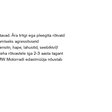
vad. Ära triigi ega pleegita rõivaid
amiseks agressiivseid
iin, hape, lahustid, seebikivi)!
teha rõivastele iga 2–3 aasta tagant
 BMW Motorradi edasimüüja nõustab