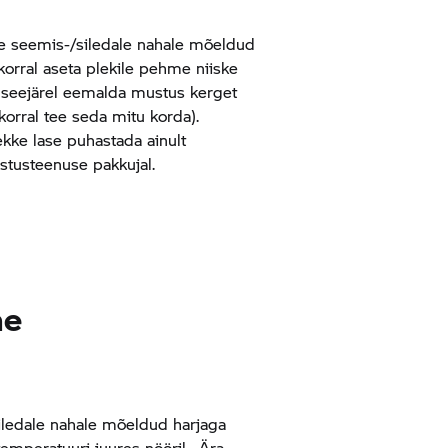
 seemis-/siledale nahale mõeldud
orral aseta plekile pehme niiske
g seejärel eemalda mustus kerget
korral tee seda mitu korda).
kke lase puhastada ainult
stusteenuse pakkujal.
ne
iledale nahale mõeldud harjaga
temperatuuri juures nööril. Ära