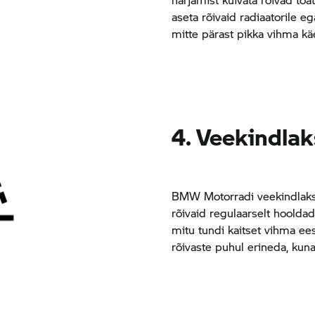
aseta rõivaid radiaatorile e
mitte pärast pikka vihma kä
4. Veekindla
BMW Motorradi veekindlak
rõivaid regulaarselt hoolda
mitu tundi kaitset vihma e
rõivaste puhul erineda, kun