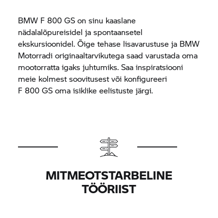
BMW
F 800 GS
on sinu kaaslane
nädalalõpureisidel ja spontaansetel
ekskursioonidel. Õige tehase lisavarustuse ja BMW
Motorradi originaaltarvikutega saad varustada oma
mootorratta igaks juhtumiks. Saa inspiratsiooni
meie kolmest soovitusest või konfigureeri
F 800 GS
oma isiklike eelistuste järgi.
MITMEOTSTARBELINE
TÖÖRIIST