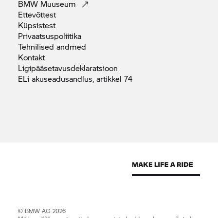
BMW
Muuseum
Ettevõttest
Küpsistest
Privaatsuspoliitika
Tehnilised
andmed
Kontakt
Ligipääsetavusdeklaratsioon
ELi akuseadusandlus, artikkel
74
© BMW AG 2026