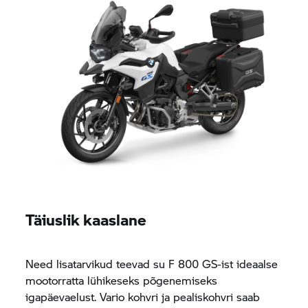
Täiuslik kaaslane
Need lisatarvikud teevad su
F 800 GS-
ist ideaalse
mootorratta lühikeseks põgenemiseks
igapäevaelust. Vario kohvri ja pealiskohvri saab