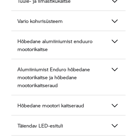
Tuule- ja ilmastikukaitse
Vario kohvrisüsteem
Hõbedane alumiiniumist enduuro
mootorikaitse
Alumiiniumist Enduro hõbedane
mootorikaitse ja hõbedane
mootorikaitseraud
Hõbedane mootori kaitseraud
Täiendav LED-esituli