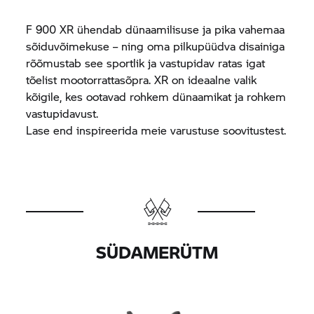
F 900 XR
ühendab dünaamilisuse ja pika vahemaa
sõiduvõimekuse – ning oma pilkupüüdva disainiga
rõõmustab see sportlik ja vastupidav ratas igat
tõelist mootorrattasõpra. XR on ideaalne valik
kõigile, kes ootavad rohkem dünaamikat ja rohkem
vastupidavust.
Lase end inspireerida meie varustuse soovitustest.
SÜDAMERÜTM