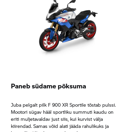
Paneb südame põksuma
Juba pelgalt pilk
F 900 XR
Sportile tõstab pulssi.
Mootori sügav hääl sportliku summuti kaudu on
eriti muljetavaldav just siis, kui kurvist välja
kiirendad. Samas võid alati jääda rahulikuks ja