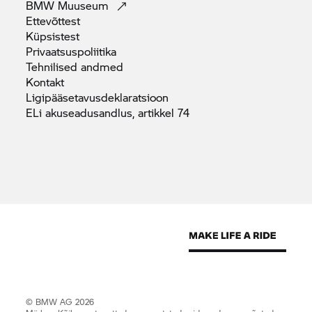
BMW
Muuseum
Ettevõttest
Küpsistest
Privaatsuspoliitika
Tehnilised
andmed
Kontakt
Ligipääsetavusdeklaratsioon
ELi akuseadusandlus, artikkel
74
© BMW AG 2026