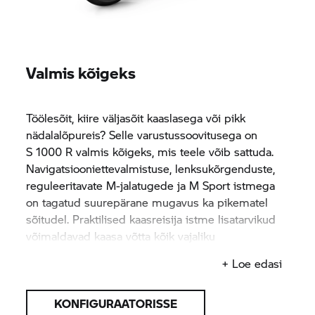
Valmis kõigeks
Töölesõit, kiire väljasõit kaaslasega või pikk
nädalalõpureis? Selle varustussoovitusega on
S 1000 R
valmis kõigeks, mis teele võib sattuda.
Navigatsiooniettevalmistuse, lenksukõrgenduste,
reguleeritavate M-jalatugede ja M Sport istmega
on tagatud suurepärane mugavus ka pikematel
sõitudel. Praktilised kaasreisija istme lisatarvikud
võimaldavad kaasa võtta kõik vajaliku
reisivarustuse. Vajadusel ka kaasreisija.
+ Loe edasi
KONFIGURAATORISSE