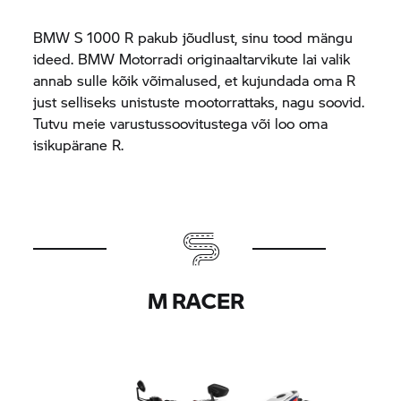
BMW
S 1000 R
pakub jõudlust, sinu tood mängu
ideed. BMW Motorradi originaaltarvikute lai valik
annab sulle kõik võimalused, et kujundada oma R
just selliseks unistuste mootorrattaks, nagu soovid.
Tutvu meie varustussoovitustega või loo oma
isikupärane R.
M RACER