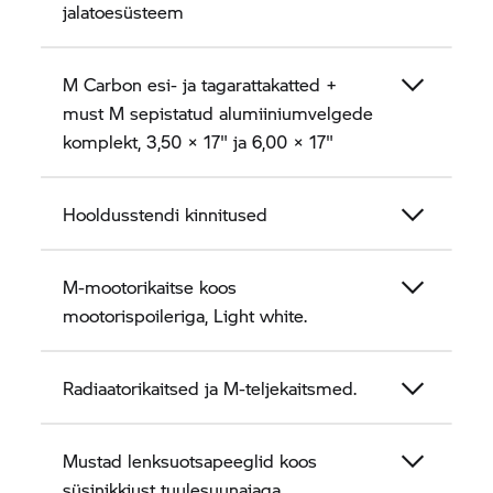
jalatoesüsteem
M Carbon esi- ja tagarattakatted +
must M sepistatud alumiiniumvelgede
komplekt, 3,50 × 17" ja 6,00 × 17"
Hooldusstendi kinnitused
M-mootorikaitse koos
mootorispoileriga, Light white.
Radiaatorikaitsed ja M-teljekaitsmed.
Mustad lenksuotsapeeglid koos
süsinikkiust tuulesuunajaga.