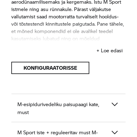
aerodünaamilisemaks ja kergemaks. Istu M Sport
istmele ning asu rünnakule. Pärast väljakutse
vallutamist saad mootorratta turvaliselt hooldus-
või tõstestendi kinnitustele paigutada. Pane tähele,
et mõned komponendid ei ole avalikel teedel
kasutamiseks lubatud ning on mõeldud
kasutamiseks ainult ringrajal.
+ Loe edasi
KONFIGURAATORISSE
M-esipidurivedeliku paisupaagi kate,
must
M Sport iste + reguleeritav must M-